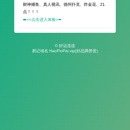
财神捕鱼、真人视讯、德州扑克、炸金花、21
点！！！
➡️<<点击进入体验>⬅️
© 好运连连
易记域名:HaoPinPai.vip(好品牌拼音)